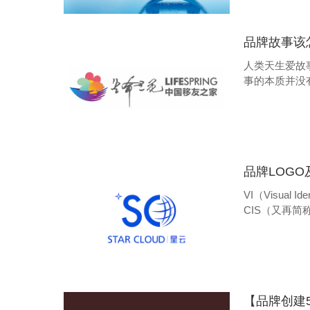
品牌故事该
人类天生爱故
事的本质并没
交朋友。
品牌LOG
VI（Visual
CIS（又再简
【品牌创建